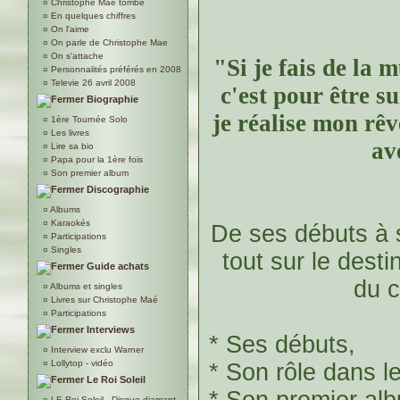
¤
Christophe Maé tombe
¤
En quelques chiffres
¤
On l'aime
¤
On parle de Christophe Mae
¤
On s'attache
"Si je fais de la 
¤
Personnalités préférés en 2008
¤
Televie 26 avril 2008
c'est pour être s
Biographie
je réalise mon rêv
¤
1ère Tournée Solo
¤
Les livres
av
¤
Lire sa bio
¤
Papa pour la 1ère fois
¤
Son premier album
Discographie
¤
Albums
¤
Karaokés
De ses débuts à 
¤
Participations
¤
Singles
tout sur le dest
Guide achats
du 
¤
Albums et singles
¤
Livres sur Christophe Maé
¤
Participations
Interviews
* Ses débuts,
¤
Interview exclu Warner
¤
Lollytop - vidéo
* Son rôle dans le
Le Roi Soleil
* Son premier al
¤
LE Roi Soleil - Disque diamant