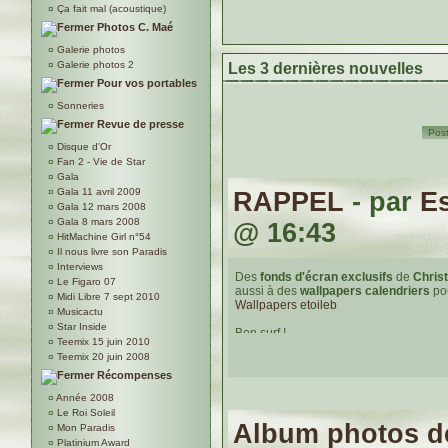
¤
Ça fait mal (acoustique)
Photos C. Maé
¤
Galerie photos
¤
Galerie photos 2
Les 3 dernières nouvelles
Pour vos portables
¤
Sonneries
Revue de presse
Post
¤
Disque d'Or
¤
Fan 2 - Vie de Star
¤
Gala
¤
Gala 11 avril 2009
RAPPEL
- par
Es
¤
Gala 12 mars 2008
¤
Gala 8 mars 2008
@ 16:43
¤
HitMachine Girl n°54
¤
Il nous livre son Paradis
¤
Interviews
Des
fonds d'écran exclusifs
de
Chris
¤
Le Figaro 07
aussi à des
wallpapers calendriers
pou
¤
Midi Libre 7 sept 2010
Wallpapers etoileb
¤
Musicactu
¤
Star Inside
Bon surf !
¤
Teemix 15 juin 2010
¤
Teemix 20 juin 2008
Récompenses
¤
Année 2008
¤
Le Roi Soleil
Album photos d
¤
Mon Paradis
¤
Platinium Award