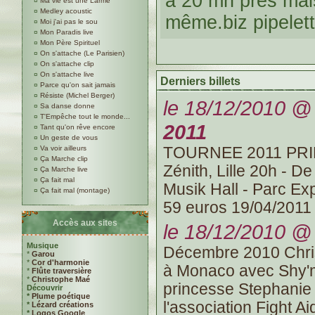
a 20 mn près mai
¤
Ma vie est une Larme
¤
Medley acoustic
même.biz pipelet
¤
Moi j'ai pas le sou
¤
Mon Paradis live
¤
Mon Père Spirituel
¤
On s'attache (Le Parisien)
¤
On s'attache clip
¤
On s'attache live
Derniers billets
¤
Parce qu'on sait jamais
¤
Résiste (Michel Berger)
le 18/12/2010 @ 
¤
Sa danse donne
¤
T'Empêche tout le monde...
2011
¤
Tant qu'on rêve encore
¤
Un geste de vous
¤
Va voir ailleurs
TOURNEE 2011 PRI
¤
Ça Marche clip
Zénith, Lille 20h - D
¤
Ça Marche live
¤
Ça fait mal
Musik Hall - Parc Ex
¤
Ça fait mal (montage)
59 euros 19/04/2011 
Accès aux sites
le 18/12/2010 @ 
Musique
Décembre 2010 Chris
*
Garou
*
Cor d'harmonie
à Monaco avec Shy'm
*
Flûte traversière
*
Christophe Maé
princesse Stephanie
Découvrir
*
Plume poétique
l'association Fight A
*
Lézard créations
*
Logos Google