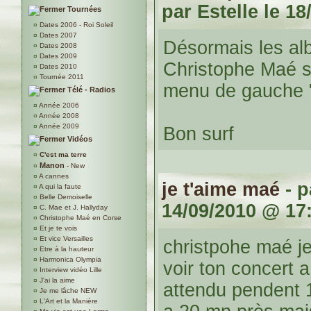
par
Estelle
le 18
Tournées
¤
Dates 2006 - Roi Soleil
¤
Dates 2007
Désormais les al
¤
Dates 2008
¤
Dates 2009
Christophe Maé s
¤
Dates 2010
¤
Tournée 2011
menu de gauche 
Télé - Radios
¤
Année 2006
¤
Année 2008
¤
Année 2009
Bon surf
Vidéos
¤
C'est ma terre
Manon
¤
- New
¤
A cannes
je t'aime maé
- 
¤
A qui la faute
¤
Belle Demoiselle
14/09/2010 @ 17
¤
C. Mae et J. Hallyday
¤
Christophe Maé en Corse
¤
Et je te vois
¤
Et vice Versailles
christpohe maé je
¤
Etre à la hauteur
¤
Harmonica Olympia
voir ton concert a
¤
Interview vidéo Lille
¤
J'ai la aime
attendu pendent 1
¤
Je me lâche NEW
¤
L'Art et la Manière