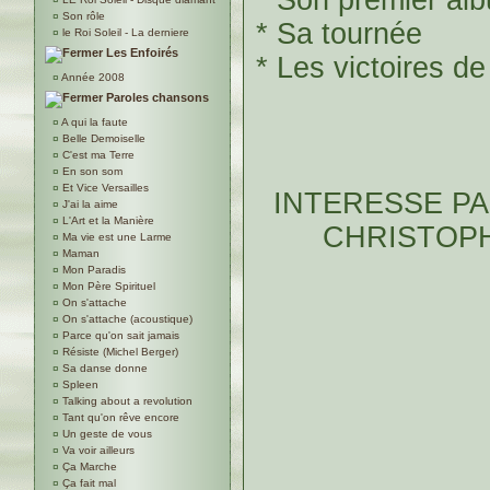
¤
Son rôle
* Sa tournée
¤
le Roi Soleil - La derniere
Les Enfoirés
* Les victoires de
¤
Année 2008
Paroles chansons
¤
A qui la faute
¤
Belle Demoiselle
¤
C'est ma Terre
¤
En son som
¤
Et Vice Versailles
INTERESSE P
¤
J'ai la aime
¤
L'Art et la Manière
CHRISTOPH
¤
Ma vie est une Larme
¤
Maman
¤
Mon Paradis
¤
Mon Père Spirituel
¤
On s'attache
¤
On s'attache (acoustique)
¤
Parce qu'on sait jamais
¤
Résiste (Michel Berger)
¤
Sa danse donne
¤
Spleen
¤
Talking about a revolution
¤
Tant qu'on rêve encore
¤
Un geste de vous
¤
Va voir ailleurs
¤
Ça Marche
¤
Ça fait mal