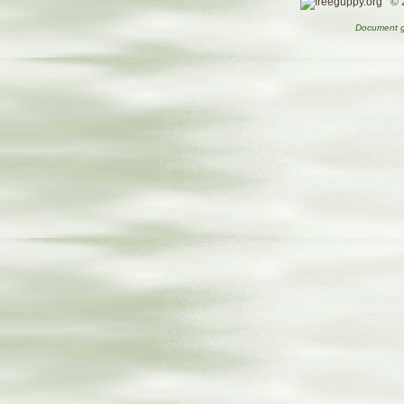
© 
Document g