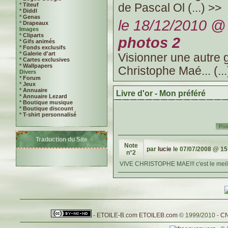
*
Titeuf
de Pascal Ol (...) >>
*
Diddl
*
Genas
le 18/12/2010 @ 
*
Drapeaux
Images
*
Cliparts
photos 2
*
Gifs animés
*
Fonds exclusifs
*
Galerie d'art
Visionner une autre 
*
Cartes exclusives
*
Wallpapers
Christophe Maé... (...
Divers
*
Forum
*
Jeux
*
Annuaire
Livre d'or - Mon préféré
*
Annuaire Lezard
*
Boutique musique
*
Boutique discount
*
T-shirt personnalisé
Pos
Traduction du Site
Note
par
lucie
le 07/07/2008 @ 15
n°2
VIVE CHRISTOPHE MAE!!! c'est le meille
-
ETOILE-B.com
ETOILEB.com
© 1999/2010 -
CN