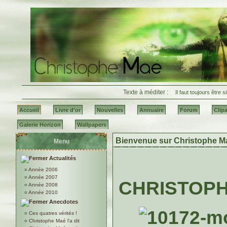
Texte à méditer :
Il faut toujours être 
Accueil
Livre d'or
Nouvelles
Annuaire
Forum
Clipa
Galerie Horizon
Wallpapers
Bienvenue sur Christophe M
Menu
Actualités
¤
Année 2006
¤
Année 2007
CHRISTOP
¤
Année 2008
¤
Année 2010
Anecdotes
¤
Ces quatres vérités !
¤
Christophe Maé l'a dit