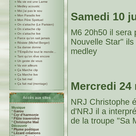
¤
Ma vie est une Larme
¤
Medley acoustic
¤
Moi j'ai pas le sou
Samedi 10 j
¤
Mon Paradis live
¤
Mon Père Spirituel
¤
On s'attache (Le Parisien)
¤
On s'attache clip
M6 20h50 il sera 
¤
On s'attache live
¤
Parce qu'on sait jamais
Nouvelle Star" ils
¤
Résiste (Michel Berger)
¤
Sa danse donne
medley
¤
T'Empêche tout le monde...
¤
Tant qu'on rêve encore
¤
Un geste de vous
¤
Va voir ailleurs
¤
Ça Marche clip
¤
Ça Marche live
¤
Ça fait mal
Mercredi 24
¤
Ça fait mal (montage)
Accès aux sites
NRJ Christophe ét
Musique
d'NRJ il a interpr
*
Garou
*
Cor d'harmonie
de la troupe "Sa 
*
Flûte traversière
*
Christophe Maé
Découvrir
*
Plume poétique
*
Lézard créations