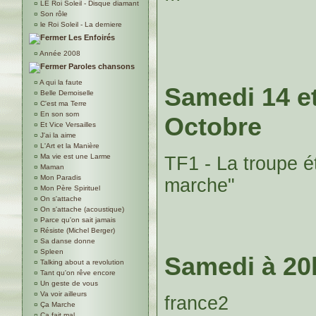
¤
LE Roi Soleil - Disque diamant
¤
Son rôle
¤
le Roi Soleil - La derniere
Les Enfoirés
¤
Année 2008
Paroles chansons
¤
A qui la faute
Samedi 14 e
¤
Belle Demoiselle
¤
C'est ma Terre
¤
En son som
Octobre
¤
Et Vice Versailles
¤
J'ai la aime
¤
L'Art et la Manière
¤
Ma vie est une Larme
TF1 - La troupe ét
¤
Maman
¤
Mon Paradis
marche"
¤
Mon Père Spirituel
¤
On s'attache
¤
On s'attache (acoustique)
¤
Parce qu'on sait jamais
¤
Résiste (Michel Berger)
¤
Sa danse donne
¤
Spleen
Samedi à 20
¤
Talking about a revolution
¤
Tant qu'on rêve encore
¤
Un geste de vous
¤
Va voir ailleurs
france2
¤
Ça Marche
¤
Ça fait mal