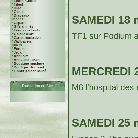
*
Logos Google
*
Titeuf
*
Diddl
*
Genas
*
Drapeaux
SAMEDI 18 
Images
*
Cliparts
*
Gifs animés
*
Fonds exclusifs
TF1 sur Podium 
*
Galerie d'art
*
Cartes exclusives
*
Wallpapers
Divers
*
Forum
*
Jeux
*
Annuaire
*
Annuaire Lezard
*
Boutique musique
MERCREDI 2
*
Boutique discount
*
T-shirt personnalisé
M6 l'hospital des
Traduction du Site
SAMEDI 25 