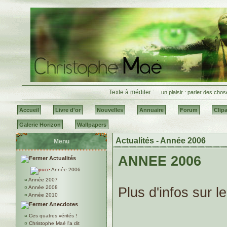
Texte à méditer :
un plaisir : parler des ch
Accueil
Livre d'or
Nouvelles
Annuaire
Forum
Clipa
Galerie Horizon
Wallpapers
Actualités - Année 2006
Menu
ANNEE 2006
Actualités
Année 2006
¤
Année 2007
¤
Année 2008
Plus d'infos sur 
¤
Année 2010
Anecdotes
¤
Ces quatres vérités !
¤
Christophe Maé l'a dit