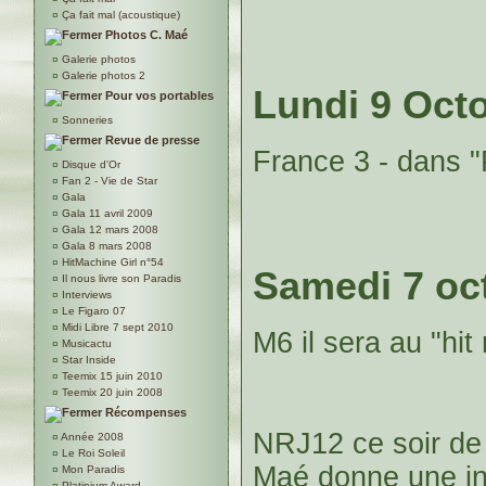
¤
Ça fait mal (acoustique)
Photos C. Maé
¤
Galerie photos
¤
Galerie photos 2
Lundi 9 Oct
Pour vos portables
¤
Sonneries
Revue de presse
France 3 - dans "
¤
Disque d'Or
¤
Fan 2 - Vie de Star
¤
Gala
¤
Gala 11 avril 2009
¤
Gala 12 mars 2008
¤
Gala 8 mars 2008
¤
HitMachine Girl n°54
Samedi 7 oc
¤
Il nous livre son Paradis
¤
Interviews
¤
Le Figaro 07
¤
Midi Libre 7 sept 2010
M6 il sera au "hi
¤
Musicactu
¤
Star Inside
¤
Teemix 15 juin 2010
¤
Teemix 20 juin 2008
Récompenses
NRJ12 ce soir de
¤
Année 2008
¤
Le Roi Soleil
Maé donne une in
¤
Mon Paradis
¤
Platinium Award