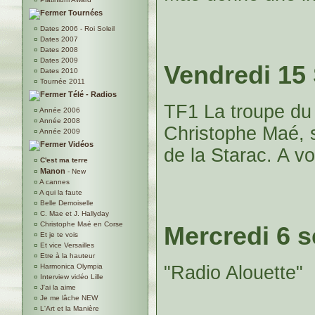
Tournées
¤
Dates 2006 - Roi Soleil
¤
Dates 2007
¤
Dates 2008
¤
Dates 2009
Vendredi 15
¤
Dates 2010
¤
Tournée 2011
Télé - Radios
TF1 La troupe du 
¤
Année 2006
¤
Année 2008
Christophe Maé, s
¤
Année 2009
Vidéos
de la Starac. A v
¤
C'est ma terre
Manon
¤
- New
¤
A cannes
¤
A qui la faute
¤
Belle Demoiselle
¤
C. Mae et J. Hallyday
¤
Christophe Maé en Corse
Mercredi 6 
¤
Et je te vois
¤
Et vice Versailles
¤
Etre à la hauteur
¤
Harmonica Olympia
"Radio Alouette"
¤
Interview vidéo Lille
¤
J'ai la aime
¤
Je me lâche NEW
¤
L'Art et la Manière