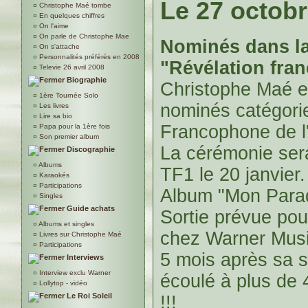
Le 27 octob
¤
Christophe Maé tombe
¤
En quelques chiffres
¤
On l'aime
¤
On parle de Christophe Mae
Nominés dans la
¤
On s'attache
¤
Personnalités préférés en 2008
"Révélation fra
¤
Televie 26 avril 2008
Biographie
Christophe Maé es
¤
1ère Tournée Solo
nominés catégori
¤
Les livres
¤
Lire sa bio
Francophone de l
¤
Papa pour la 1ère fois
¤
Son premier album
La cérémonie sera
Discographie
¤
Albums
TF1 le 20 janvier.
¤
Karaokés
¤
Participations
Album "Mon Para
¤
Singles
Guide achats
Sortie prévue pou
¤
Albums et singles
chez Warner Musi
¤
Livres sur Christophe Maé
¤
Participations
5 mois après sa so
Interviews
¤
Interview exclu Warner
écoulé à plus de
¤
Lollytop - vidéo
Le Roi Soleil
!!!