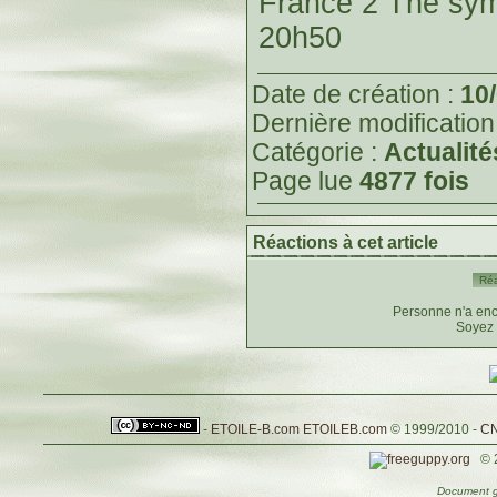
France 2 The sy
20h50
Date de création :
10
Dernière modification
Catégorie :
Actualité
Page lue
4877 fois
Réactions à cet article
Réa
Personne n'a enc
Soyez 
-
ETOILE-B.com
ETOILEB.com
© 1999/2010 -
CN
© 
Document g