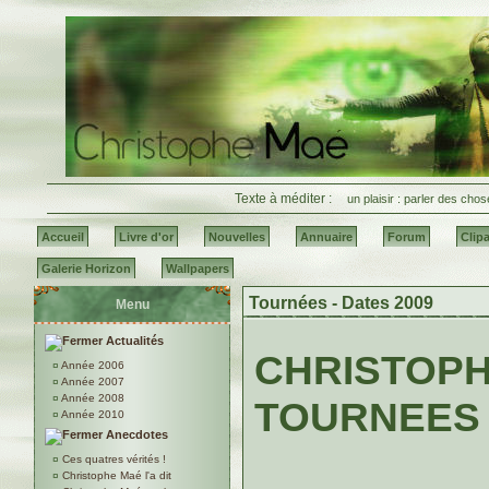
Texte à méditer :
un plaisir : parler des ch
Accueil
Livre d'or
Nouvelles
Annuaire
Forum
Clipa
Galerie Horizon
Wallpapers
Tournées - Dates 2009
Menu
Actualités
CHRISTOPH
¤
Année 2006
¤
Année 2007
¤
Année 2008
TOURNEES
¤
Année 2010
Anecdotes
¤
Ces quatres vérités !
¤
Christophe Maé l'a dit