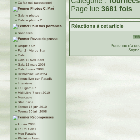
Catégorie :
Tournées
¤
Ça fait mal (acoustique)
Page lue
3681 fois
Photos C. Maé
¤
Galerie photos
¤
Galerie photos 2
Réactions à cet article
Pour vos portables
¤
Sonneries
Réa
Revue de presse
Personne n'a enc
¤
Disque d'Or
Soyez 
¤
Fan 2 - Vie de Star
¤
Gala
¤
Gala 11 avril 2009
¤
Gala 12 mars 2008
¤
Gala 8 mars 2008
¤
HitMachine Girl n°54
¤
Il nous livre son Paradis
¤
Interviews
¤
Le Figaro 07
¤
Midi Libre 7 sept 2010
¤
Musicactu
¤
Star Inside
¤
Teemix 15 juin 2010
¤
Teemix 20 juin 2008
Récompenses
¤
Année 2008
¤
Le Roi Soleil
¤
Mon Paradis
¤
Platinium Award