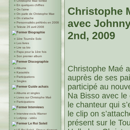
¤
Christophe Maé tombe
¤
En quelques chiffres
Christophe 
¤
On l'aime
¤
On parle de Christophe Mae
¤
On s'attache
avec Johnny 
¤
Personnalités préférés en 2008
¤
Televie 26 avril 2008
2nd, 2009
Biographie
¤
1ère Tournée Solo
¤
Les livres
¤
Lire sa bio
¤
Papa pour la 1ère fois
¤
Son premier album
Discographie
Christophe Maé a
¤
Albums
¤
Karaokés
auprès de ses pai
¤
Participations
¤
Singles
participé au nouv
Guide achats
Na Bisso avec le 
¤
Albums et singles
¤
Livres sur Christophe Maé
¤
Participations
le chanteur qui s’
Interviews
le clip on s’attac
¤
Interview exclu Warner
¤
Lollytop - vidéo
présent sur le To
Le Roi Soleil
¤
LE Roi Soleil - Disque diamant