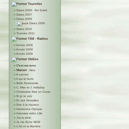
Tournées
¤
Dates 2006 - Roi Soleil
¤
Dates 2007
¤
Dates 2008
Dates 2009
¤
Dates 2010
¤
Tournée 2011
Télé - Radios
¤
Année 2006
¤
Année 2008
¤
Année 2009
Vidéos
¤
C'est ma terre
Manon
¤
- New
¤
A cannes
¤
A qui la faute
¤
Belle Demoiselle
¤
C. Mae et J. Hallyday
¤
Christophe Maé en Corse
¤
Et je te vois
¤
Et vice Versailles
¤
Etre à la hauteur
¤
Harmonica Olympia
¤
Interview vidéo Lille
¤
J'ai la aime
¤
Je me lâche NEW
¤
L'Art et la Manière