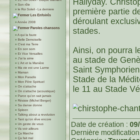
Hallyday. Christo
¤
Son rôle
première partie d
¤
le Roi Soleil - La derniere
Les Enfoirés
déroulant exclus
¤
Année 2008
Paroles chansons
stades.
¤
A qui la faute
¤
Belle Demoiselle
¤
C'est ma Terre
Ainsi, on pourra le
¤
En son som
¤
Et Vice Versailles
au stade de Genè
¤
J'ai la aime
¤
L'Art et la Manière
Saint Symphorien 
¤
Ma vie est une Larme
¤
Maman
Stade de la Médit
¤
Mon Paradis
¤
Mon Père Spirituel
le 11 au Stade Vé
¤
On s'attache
¤
On s'attache (acoustique)
¤
Parce qu'on sait jamais
¤
Résiste (Michel Berger)
¤
Sa danse donne
¤
Spleen
¤
Talking about a revolution
¤
Tant qu'on rêve encore
Date de création :
09
¤
Un geste de vous
¤
Va voir ailleurs
Dernière modification
¤
Ça Marche
¤
Ça fait mal