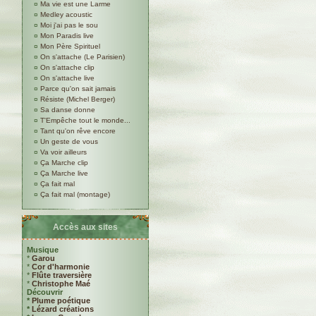
¤
Ma vie est une Larme
¤
Medley acoustic
¤
Moi j'ai pas le sou
¤
Mon Paradis live
¤
Mon Père Spirituel
¤
On s'attache (Le Parisien)
¤
On s'attache clip
¤
On s'attache live
¤
Parce qu'on sait jamais
¤
Résiste (Michel Berger)
¤
Sa danse donne
¤
T'Empêche tout le monde...
¤
Tant qu'on rêve encore
¤
Un geste de vous
¤
Va voir ailleurs
¤
Ça Marche clip
¤
Ça Marche live
¤
Ça fait mal
¤
Ça fait mal (montage)
Accès aux sites
Musique
*
Garou
*
Cor d'harmonie
*
Flûte traversière
*
Christophe Maé
Découvrir
*
Plume poétique
*
Lézard créations