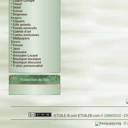
*
Logos Google
*
Titeuf
*
Diddl
*
Genas
*
Drapeaux
Images
*
Cliparts
*
Gifs animés
*
Fonds exclusifs
*
Galerie d'art
*
Cartes exclusives
*
Wallpapers
Divers
*
Forum
*
Jeux
*
Annuaire
*
Annuaire Lezard
*
Boutique musique
*
Boutique discount
*
T-shirt personnalisé
Traduction du Site
-
ETOILE-B.com
ETOILEB.com
© 1999/2010 -
CN
© 